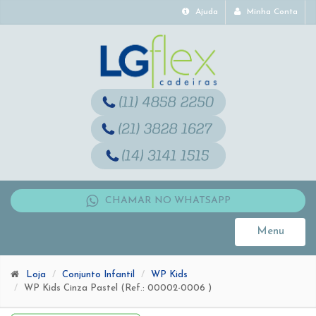
Ajuda
Minha Conta
CHAMAR NO WHATSAPP
Menu
Toggle
navigati
Loja
Conjunto Infantil
WP Kids
WP Kids Cinza Pastel (Ref.: 00002-0006 )