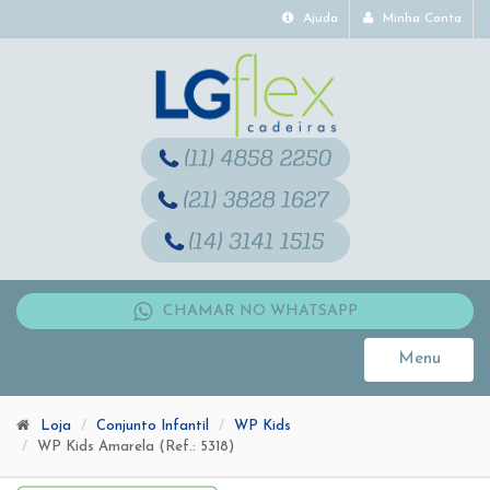
Ajuda
Minha Conta
CHAMAR NO WHATSAPP
Menu
Toggle
navigati
Loja
Conjunto Infantil
WP Kids
WP Kids Amarela (Ref.: 5318)