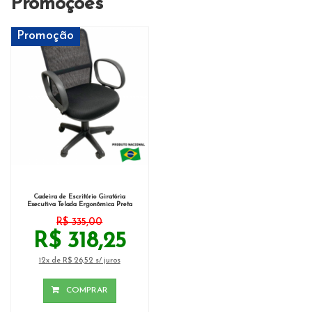
Promoções
Promoção
Cadeira de Escritório Giratória
Executiva Telada Ergonômica Preta
R$ 335,00
R$ 318,25
12x de R$ 26,52 s/ juros
COMPRAR