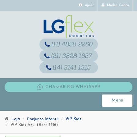
Ajuda
Minha Conta
CHAMAR NO WHATSAPP
Menu
Toggle
navigati
Loja
Conjunto Infantil
WP Kids
WP Kids Azul (Ref.: 5316)