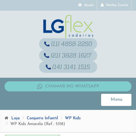
Ajuda
Minha Conta
CHAMAR NO WHATSAPP
Menu
Toggle
navigati
Loja
Conjunto Infantil
WP Kids
WP Kids Amarela (Ref.: 5318)