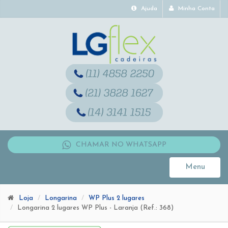
Ajuda
Minha Conta
CHAMAR NO WHATSAPP
Menu
Toggle
navigati
Loja
Longarina
WP Plus 2 lugares
Longarina 2 lugares WP Plus - Laranja (Ref.: 368)