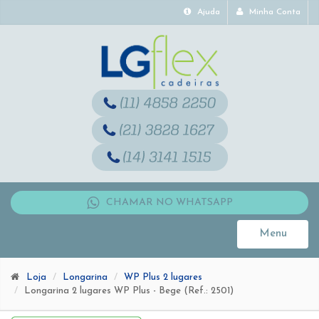
Ajuda
Minha Conta
CHAMAR NO WHATSAPP
Menu
Toggle
navigati
Loja
Longarina
WP Plus 2 lugares
Longarina 2 lugares WP Plus - Bege (Ref.: 2501)