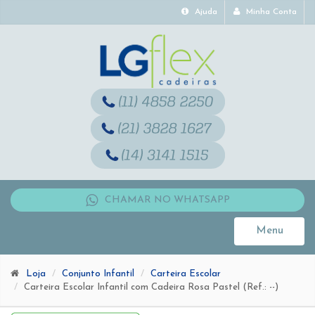
Ajuda
Minha Conta
CHAMAR NO WHATSAPP
Menu
Toggle
navigati
Loja
Conjunto Infantil
Carteira Escolar
Carteira Escolar Infantil com Cadeira Rosa Pastel (Ref.: --)