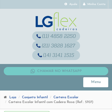
Ajuda
Minha Conta
CHAMAR NO WHATSAPP
Menu
Toggle
navigati
Loja
Conjunto Infantil
Carteira Escolar
Carteira Escolar Infantil com Cadeira Rosa (Ref.: 5707)